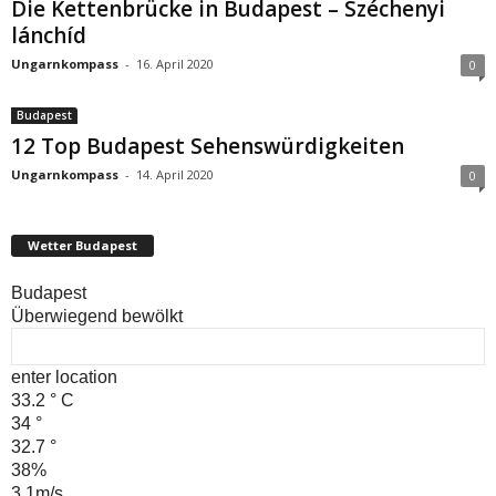
Die Kettenbrücke in Budapest – Széchenyi
lánchíd
Ungarnkompass
-
16. April 2020
0
Budapest
12 Top Budapest Sehenswürdigkeiten
Ungarnkompass
-
14. April 2020
0
Wetter Budapest
Budapest
Überwiegend bewölkt
enter location
33.2
°
C
34
°
32.7
°
38%
3.1m/s