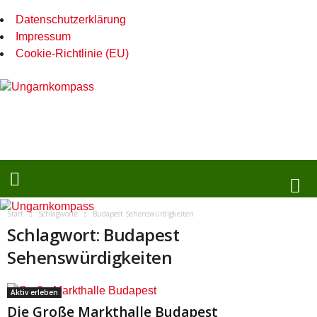
Datenschutzerklärung
Impressum
Cookie-Richtlinie (EU)
U
n
g
a
r
n
k
o
Start
Schlagworte
Budapest Sehenswürdigkeiten
m
Schlagwort: Budapest
p
a
Sehenswürdigkeiten
s
s
Aktiv erleben
Die Große Markthalle Budapest