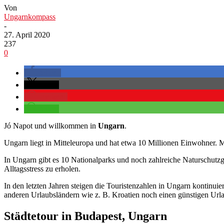
Von
Ungarnkompass
-
27. April 2020
237
0
teilen
teilen
merken
teilen
Jó Napot und willkommen in
Ungarn
.
Ungarn liegt in Mitteleuropa und hat etwa 10 Millionen Einwohner. M
In Ungarn gibt es 10 Nationalparks und noch zahlreiche Naturschutzg
Alltagsstress zu erholen.
In den letzten Jahren steigen die Touristenzahlen in Ungarn kontinu
anderen Urlaubsländern wie z. B. Kroatien noch einen günstigen Url
Städtetour in Budapest, Ungarn